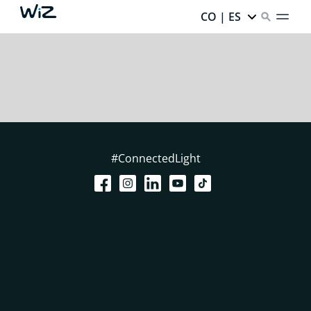
CO | ES
#ConnectedLight