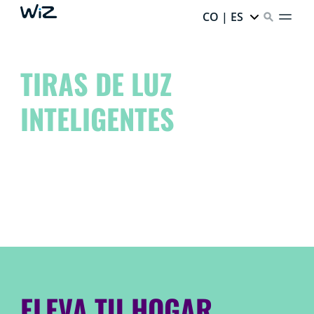
CO | ES
TIRAS DE LUZ
INTELIGENTES
¡Eleva tu espacio a otro nivel y libera al artista que
llevas dentro!
Sueñalo. Créalo. Hazlo con WiZ.
ELEVA TU HOGAR