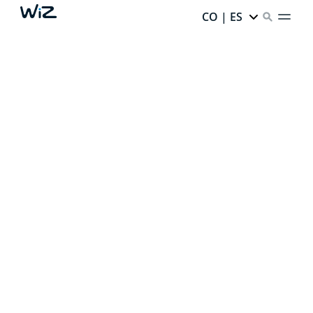
CO | ES
CREA TU LUZ
AMBIENTAL PERFECTA
Gracias a nuestra iluminación inteligente,
cada rincón
de tu casa tiene un potencial infinito.
¿Listo para
desbloquearlo?