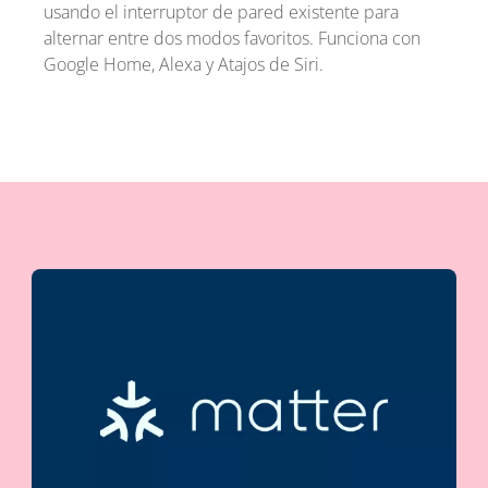
usando el interruptor de pared existente para
alternar entre dos modos favoritos. Funciona con
Google Home, Alexa y Atajos de Siri.