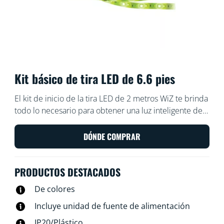
Kit básico de tira LED de 6.6 pies
El kit de inicio de la tira LED de 2 metros WiZ te brinda
todo lo necesario para obtener una luz inteligente de
color brillante. Corta la tira flexible a medida para
agregar iluminación lineal indirecta a cualquier
DÓNDE COMPRAR
espacio. Úsalo con la aplicación WiZ o con la voz para
atenuar las luces e iluminar o usa los modos de
PRODUCTOS DESTACADOS
iluminación prestablecidos en configuraciones Wi-Fi.
De colores
Incluye unidad de fuente de alimentación
IP20/Plástico