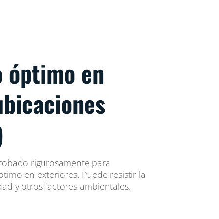
 óptimo en
ubicaciones
)
 probado rigurosamente para
timo en exteriores. Puede resistir la
ad y otros factores ambientales.