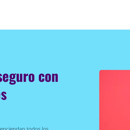
seguro con
es
 enciendan todos los