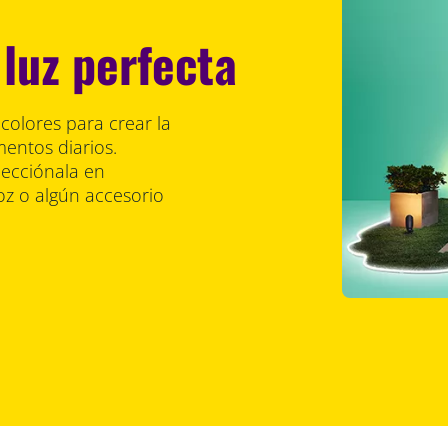
luz perfecta
colores para crear la
entos diarios.
lecciónala en
oz o algún accesorio