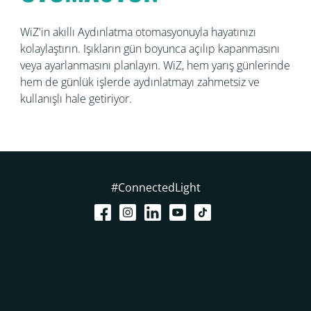
WiZ'in akıllı Aydınlatma otomasyonuyla hayatınızı
kolaylaştırın. Işıkların gün boyunca açılıp kapanmasını
veya ayarlanmasını planlayın. WiZ, hem yarış günlerinde
hem de günlük işlerde aydınlatmayı zahmetsiz ve
kullanışlı hale getiriyor.
#ConnectedLight