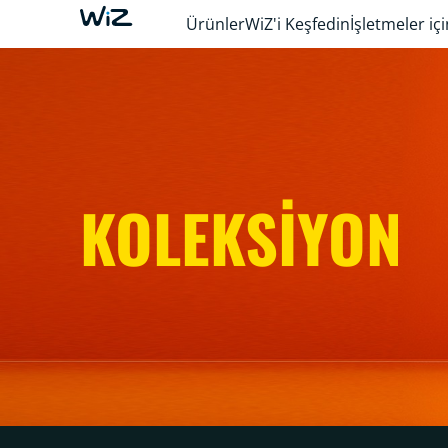
Ürünler
WiZ'i Keşfedin
İşletmeler içi
KOLEKSİYON