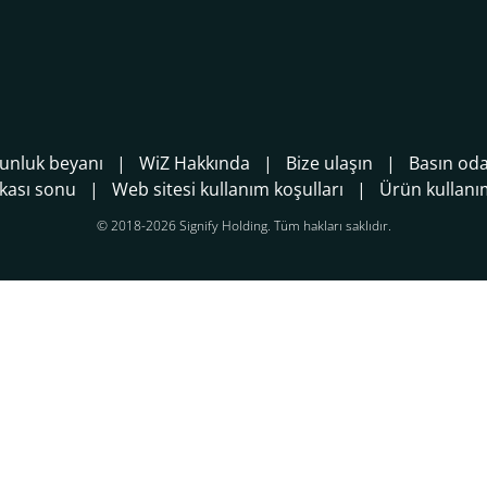
unluk beyanı
WiZ Hakkında
Bize ulaşın
Basın oda
ikası sonu
Web sitesi kullanım koşulları
Ürün kullanım
© 2018-2026 Signify Holding. Tüm hakları saklıdır.