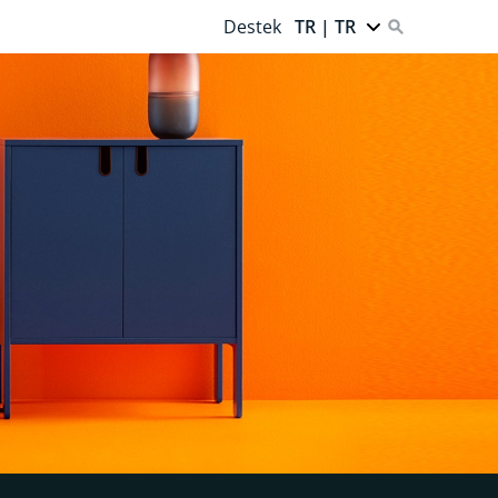
Destek
TR | TR