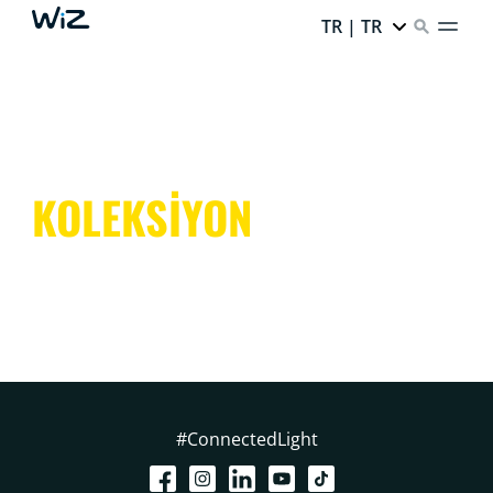
TR | TR
KOLEKSİYON
#ConnectedLight