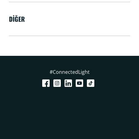
DIĞER
#ConnectedLight