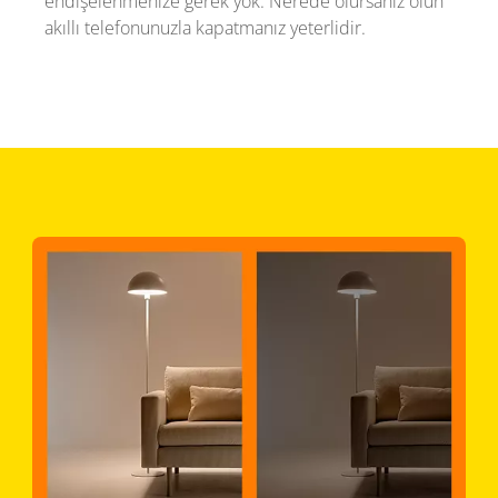
endişelenmenize gerek yok. Nerede olursanız olun
akıllı telefonunuzla kapatmanız yeterlidir.