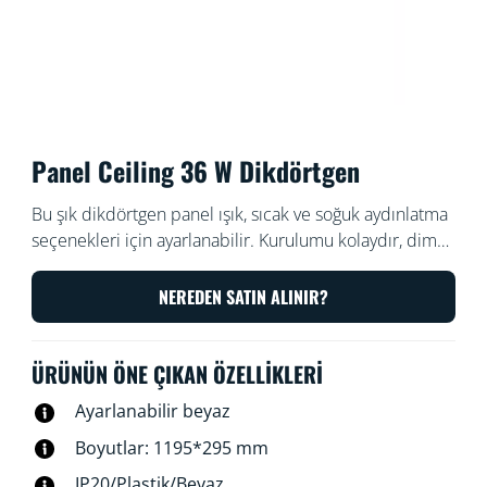
Panel Ceiling 36 W Dikdörtgen
Bu şık dikdörtgen panel ışık, sıcak ve soğuk aydınlatma
seçenekleri için ayarlanabilir. Kurulumu kolaydır, dim
edilebilir ve modern tasarımın estetiğine de iyi uyum
sağlar.
NEREDEN SATIN ALINIR?
ÜRÜNÜN ÖNE ÇIKAN ÖZELLIKLERI
Ayarlanabilir beyaz
Boyutlar: 1195*295 mm
IP20/Plastik/Beyaz