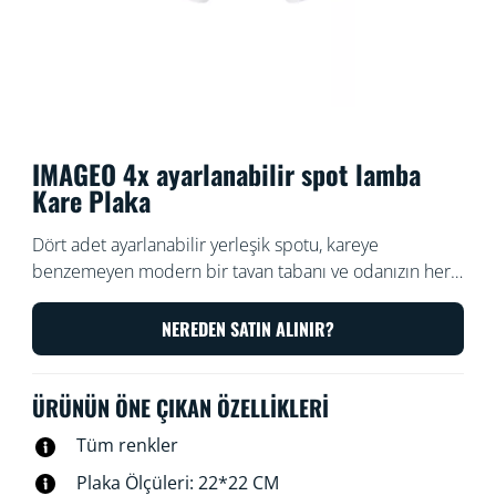
IMAGEO 4x ayarlanabilir spot lamba
Kare Plaka
Dört adet ayarlanabilir yerleşik spotu, kareye
benzemeyen modern bir tavan tabanı ve odanızın her
yönünü ışık ve renkle dolduracak bol miktarda gücü
vardır. Yerleşik Spot armatürümüz, her etkinlik için
NEREDEN SATIN ALINIR?
mükemmel ışık sahnesini seçmenize yardımcı olur.
ÜRÜNÜN ÖNE ÇIKAN ÖZELLIKLERI
Tüm renkler
Plaka Ölçüleri: 22*22 CM