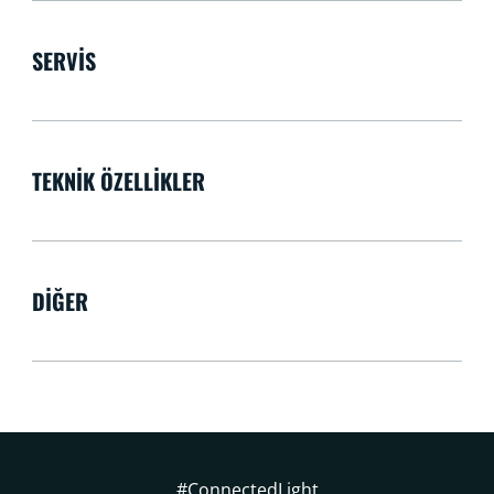
SERVIS
TEKNIK ÖZELLIKLER
DIĞER
#ConnectedLight