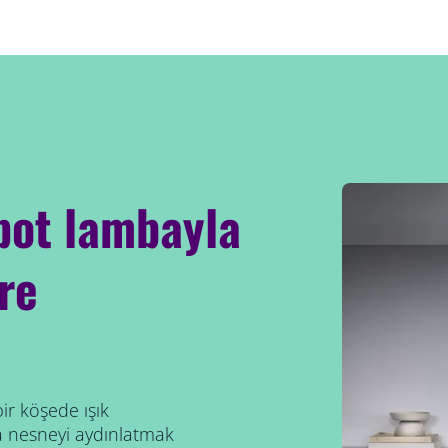
spot lambayla
ere
ir köşede ışık
ya nesneyi aydınlatmak