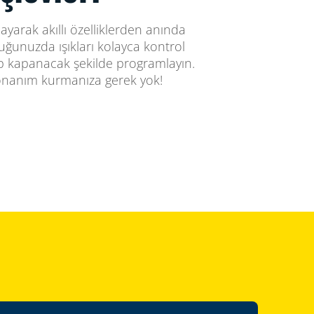
ğlayarak akıllı özelliklerden anında
uğunuzda ışıkları kolayca kontrol
ıp kapanacak şekilde programlayın.
donanım kurmanıza gerek yok!