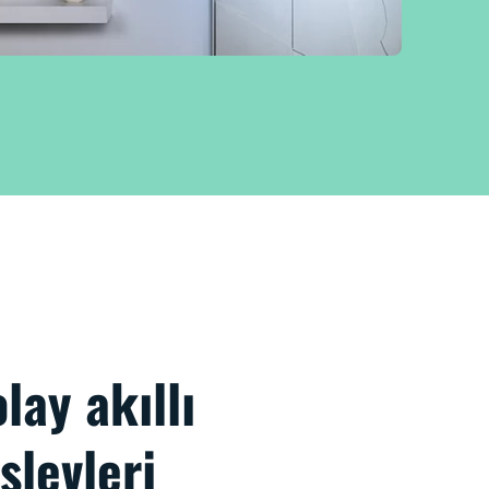
ay akıllı
şlevleri