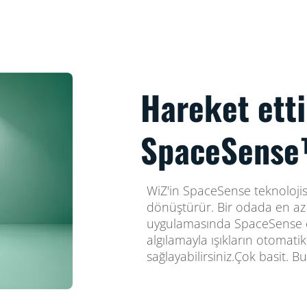
Hareket ett
SpaceSense™
WiZ'in SpaceSense teknolojisi
dönüştürür. Bir odada en az i
uygulamasında SpaceSense özel
algılamayla ışıkların otomati
sağlayabilirsiniz.Çok basit. 