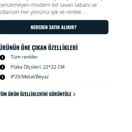
benzemeyen modern bir tavan tabanı ve
odanızın her yönünü ışık ve renkle
dolduracak bol miktarda gücü vardır. Yerleşik
Spot armatürümüz, her etkinlik için
NEREDEN SATIN ALINIR?
mükemmel ışık sahnesini seçmenize yardımcı
olur.
ÜRÜNÜN ÖNE ÇIKAN ÖZELLIKLERI
Tüm renkler
Plaka Ölçüleri: 22*22 CM
IP20/Metal/Beyaz
TÜM ÜRÜN ÖZELLIKLERINI GÖRÜNTÜLE