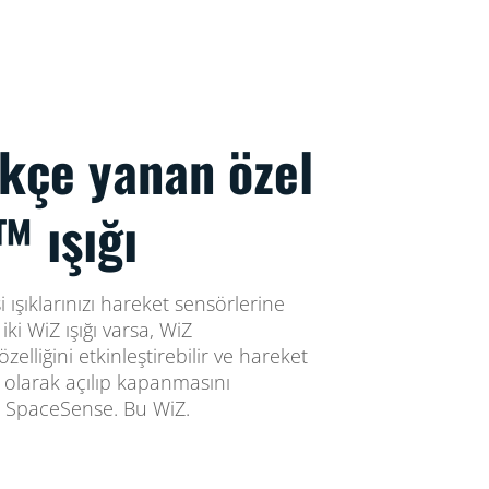
ikçe yanan özel
 ışığı
 ışıklarınızı hareket sensörlerine
ki WiZ ışığı varsa, WiZ
liğini etkinleştirebilir ve hareket
k olarak açılıp kapanmasını
Bu SpaceSense. Bu WiZ.