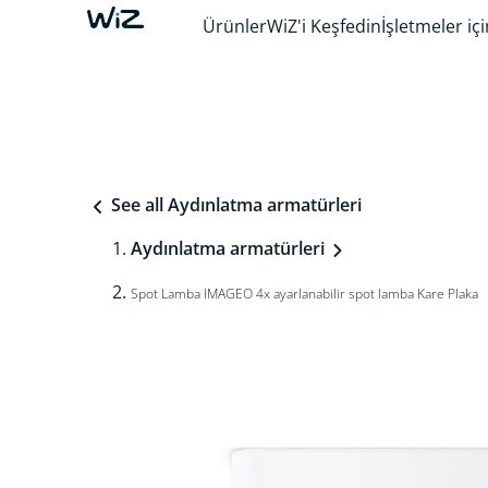
Ürünler
WiZ'i Keşfedin
İşletmeler içi
See all Aydınlatma armatürleri
Aydınlatma armatürleri
Spot Lamba IMAGEO 4x ayarlanabilir spot lamba Kare Plaka