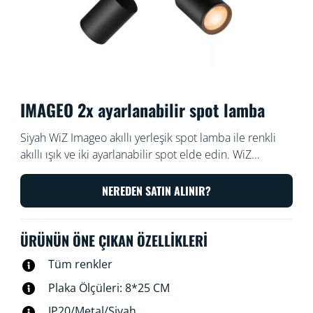
IMAGEO 2x ayarlanabilir spot lamba
Siyah WiZ Imageo akıllı yerleşik spot lamba ile renkli
akıllı ışık ve iki ayarlanabilir spot elde edin. WiZ
uygulaması veya sesinizle kontrol etmek için mevcut
Wi-Fi ağınızla kullanın.
NEREDEN SATIN ALINIR?
ÜRÜNÜN ÖNE ÇIKAN ÖZELLIKLERI
Tüm renkler
Plaka Ölçüleri: 8*25 CM
IP20/Metal/Siyah