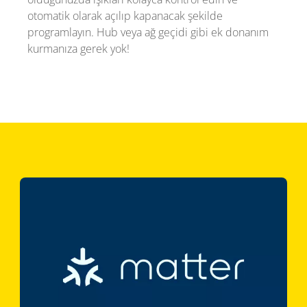
otomatik olarak açılıp kapanacak şekilde
programlayın. Hub veya ağ geçidi gibi ek donanım
kurmanıza gerek yok!