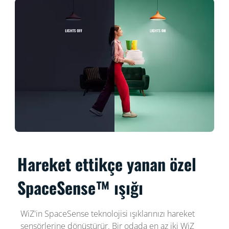
Hareket ettikçe yanan özel
SpaceSense™ ışığı
WiZ'in SpaceSense teknolojisi ışıklarınızı hareket
sensörlerine dönüştürür. Bir odada en az iki WiZ