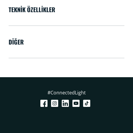
TEKNIK ÖZELLIKLER
DIĞER
#ConnectedLight