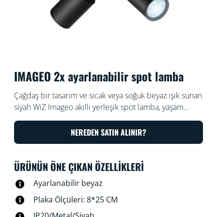
IMAGEO 2x ayarlanabilir spot lamba
Çağdaş bir tasarım ve sıcak veya soğuk beyaz ışık sunan
siyah WiZ Imageo akıllı yerleşik spot lamba, yaşam
alanınızı akıllı ışıkla aydınlatabilmeniz için ayarlanabilir
iki spota sahiptir. WiZ uygulaması veya sesinizle kontrol
NEREDEN SATIN ALINIR?
etmek için mevcut Wi-Fi ağınızla kullanın.
ÜRÜNÜN ÖNE ÇIKAN ÖZELLIKLERI
Ayarlanabilir beyaz
Plaka Ölçüleri: 8*25 CM
IP20/Metal/Siyah