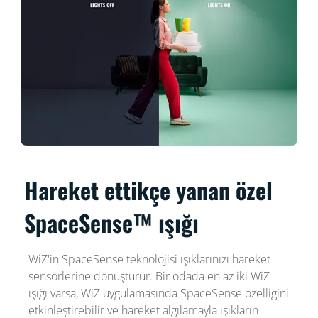
Hareket ettikçe yanan özel
SpaceSense™ ışığı
WiZ'in SpaceSense teknolojisi ışıklarınızı hareket
sensörlerine dönüştürür. Bir odada en az iki WiZ
ışığı varsa, WiZ uygulamasında SpaceSense özelliğini
etkinleştirebilir ve hareket algılamayla ışıkların