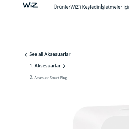
Ürünler
WiZ'i Keşfedin
İşletmeler içi
See all Aksesuarlar
Aksesuarlar
Aksesuar Smart Plug