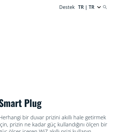
Destek
TR | TR
Smart Plug
Herhangi bir duvar prizini akıllı hale getirmek
için, prizin ne kadar güç kullandığını ölçen bir
güç ölçer içeren WiZ akıllı prizi kullanın.