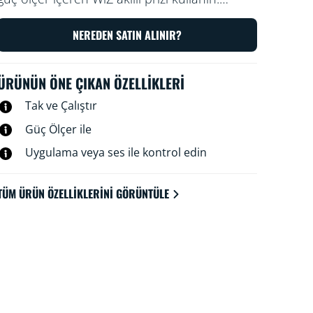
Prizinizi WiZ uygulamasıyla veya sesinizle
kontrol edin: Örneğin, en sevdiğiniz
NEREDEN SATIN ALINIR?
geleneksel lambanızı bir dokunuşla açıp
kapatın
ÜRÜNÜN ÖNE ÇIKAN ÖZELLIKLERI
Tak ve Çalıştır
Güç Ölçer ile
Uygulama veya ses ile kontrol edin
TÜM ÜRÜN ÖZELLIKLERINI GÖRÜNTÜLE