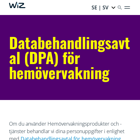
SE | SV
Databehandlingsavt
al (DPA) för
hemövervakning
Om du använder Hemövervakningsprodukter och -
tjänster behandlar vi dina personuppgifter i enlighet
med
Databehandlingsavtal
för hemövervakning
.