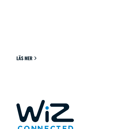
ANSLUTEN BELYSNING FÖR DITT
HEM
Ljuskällor som enkelt ansluts till molnet via Wi-
Fi för att ge den bästa atmosfären att se, läsa
och leva.
LÄS MER