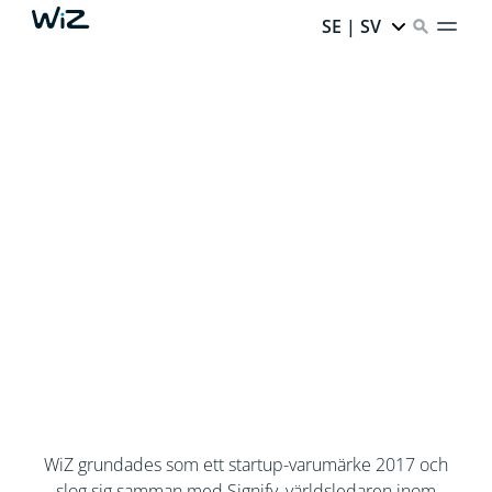
SE | SV
WiZ grundades som ett startup-varumärke 2017 och
slog sig samman med Signify, världsledaren inom