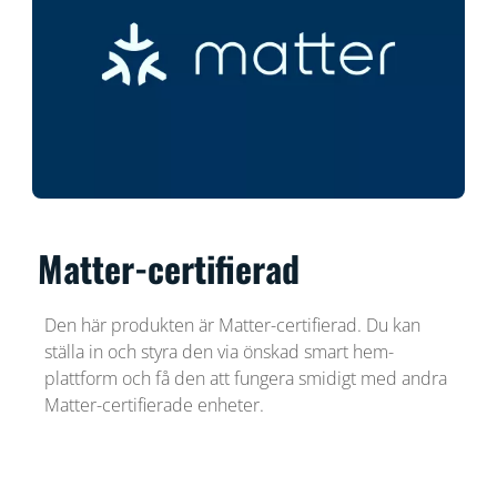
Matter-certifierad
Den här produkten är Matter-certifierad. Du kan
ställa in och styra den via önskad smart hem-
plattform och få den att fungera smidigt med andra
Matter-certifierade enheter.