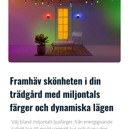
Framhäv skönheten i din
trädgård med miljontals
färger och dynamiska lägen
Välj bland miljontals ljusfärger, från energigivande
kallvitt ljus till mjukt varmvitt ljus och skapa den