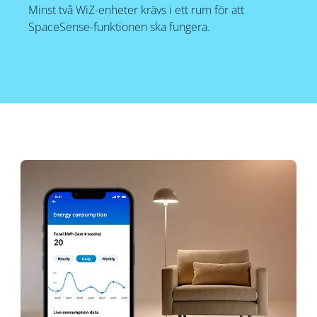
Minst två WiZ-enheter krävs i ett rum för att
SpaceSense-funktionen ska fungera.