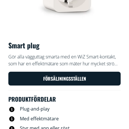
Smart plug
Gör alla vägguttag smarta med en WiZ Smart-kontakt,
som har en effektmätare som mäter hur mycket ström
uttaget använder. Styr ditt uttag med WiZ-appen eller
din röst. Du kan till exempel tända och släcka din
FÖRSÄLJNINGSSTÄLLEN
traditionella favoritlampa med bara ett tryck.
PRODUKTFÖRDELAR
Plug-and-play
Med effektmätare
Styr med app eller röst