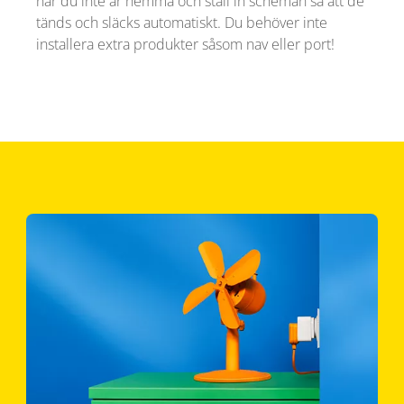
när du inte är hemma och ställ in scheman så att de
tänds och släcks automatiskt. Du behöver inte
installera extra produkter såsom nav eller port!