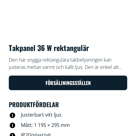
Takpanel 36 W rektangulär
Den här snygga rektangulära takbelysningen kan
justeras mellan varmt och kallt ljus. Den är enkel att
installera, dimbar och passar dessutom bra i hem med
modern inredningsstil.
FÖRSÄLJNINGSSTÄLLEN
PRODUKTFÖRDELAR
Justerbart vitt ljus
Mått: 1 195 × 295 mm
IP20/plast/vit