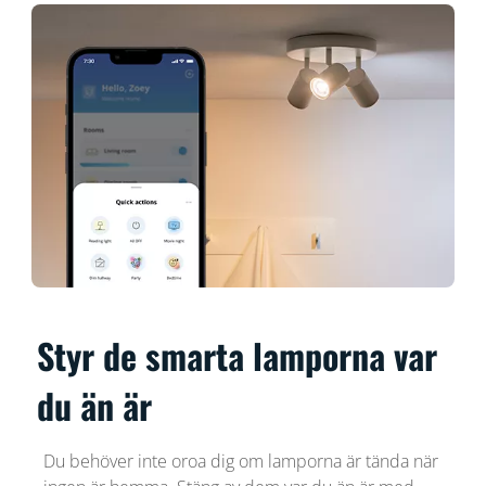
Styr de smarta lamporna var
du än är
Du behöver inte oroa dig om lamporna är tända när