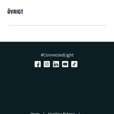
ÖVRIGT
#ConnectedLight
Hem
Vanliga frågor