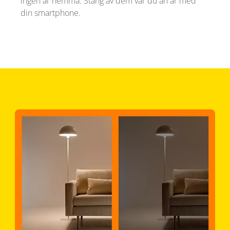
ingen är hemma. Stäng av dem var du än är med
din smartphone.