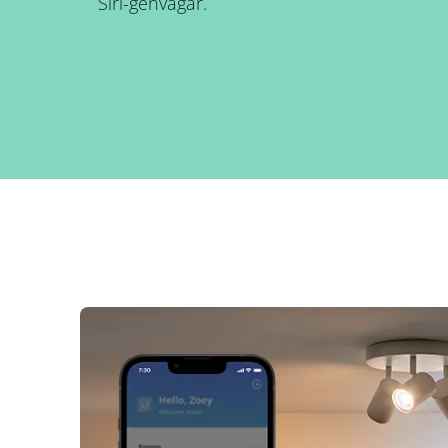
Siri-genvägar.