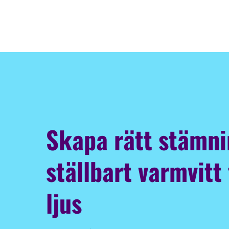
Skapa rätt stämn
ställbart varmvitt t
ljus