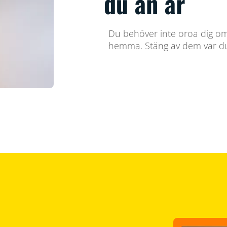
du än är
Du behöver inte oroa dig om
hemma. Stäng av dem var d