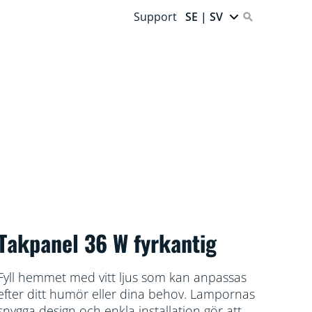
Support
SE | SV
Takpanel 36 W fyrkantig
Fyll hemmet med vitt ljus som kan anpassas
efter ditt humör eller dina behov. Lampornas
snygga design och enkla installation gör att