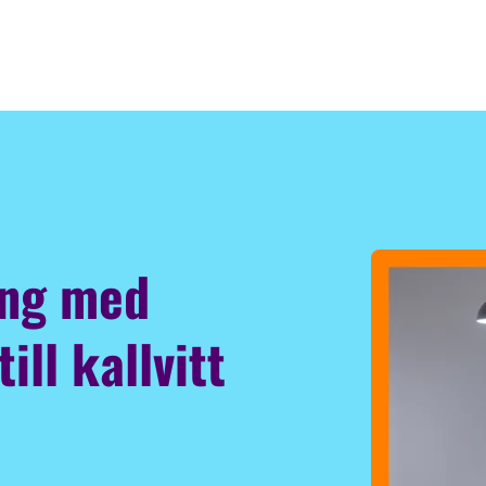
ing med
ill kallvitt