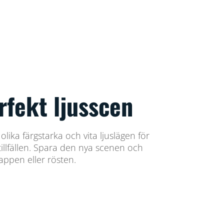
rfekt ljusscen
ika färgstarka och vita ljuslägen för
tillfällen. Spara den nya scenen och
appen eller rösten.