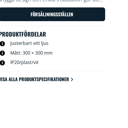
de smidigt och sömlöst passar in i hemmet.
FÖRSÄLJNINGSSTÄLLEN
PRODUKTFÖRDELAR
Justerbart vitt ljus
Mått: 300 × 300 mm
IP20/plast/vit
VISA ALLA PRODUKTSPECIFIKATIONER