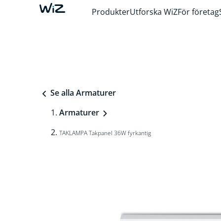
Produkter
Utforska WiZ
För företag
Se alla Armaturer
Armaturer
TAKLAMPA Takpanel 36W fyrkantig