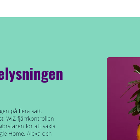
elysningen
en på flera sätt.
, WiZ-fjärrkontrollen
brytaren för att växla
ogle Home, Alexa och