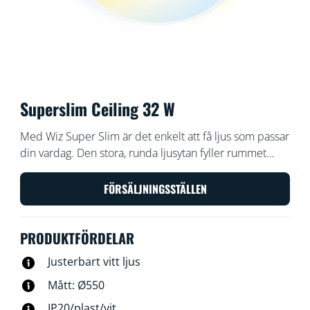
Superslim Ceiling 32 W
Med Wiz Super Slim är det enkelt att få ljus som passar
din vardag. Den stora, runda ljusytan fyller rummet
med kallt, blått ljus som gör dig mer alert och
koncentrerad och som kan dimras till en mjuk och
FÖRSÄLJNINGSSTÄLLEN
varm färg som hjälper dig att slappna av.
PRODUKTFÖRDELAR
Justerbart vitt ljus
Mått: Ø550
IP20/plast/vit