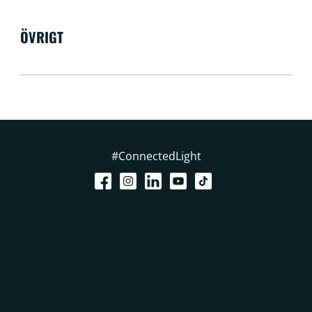
ÖVRIGT
#ConnectedLight