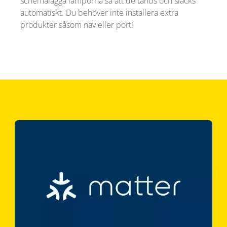
schemalägga lamporna så att de tänds och släcks
automatiskt. Du behöver inte installera extra
produkter såsom nav eller port!