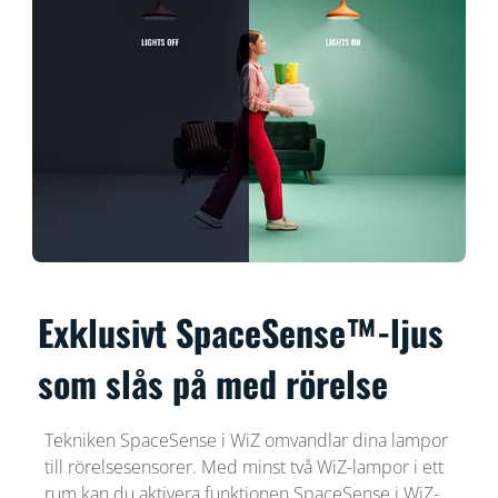
Exklusivt SpaceSense™-ljus
som slås på med rörelse
Tekniken SpaceSense i WiZ omvandlar dina lampor
till rörelsesensorer. Med minst två WiZ-lampor i ett
rum kan du aktivera funktionen SpaceSense i WiZ-