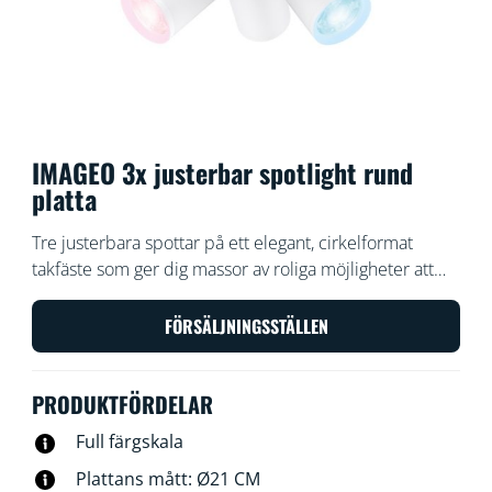
IMAGEO 3x justerbar spotlight rund
platta
Tre justerbara spottar på ett elegant, cirkelformat
takfäste som ger dig massor av roliga möjligheter att
lysa upp ditt rum med vackert ljus och fina färger. Välj
ljusscen för en specifik aktivitet med vår armatur med
FÖRSÄLJNINGSSTÄLLEN
påbyggda spottar, eller låt vår app göra jobbet med
automatiska rutiner.
PRODUKTFÖRDELAR
Full färgskala
Plattans mått: Ø21 CM