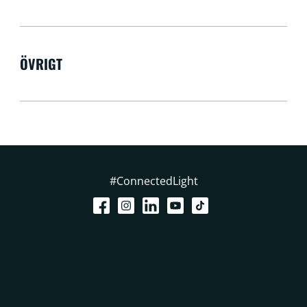
ÖVRIGT
#ConnectedLight