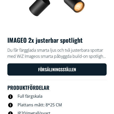
IMAGEO 2x justerbar spotlight
Du får färgglada smarta ljus och två justerbara spottar
med WiZ Imageos smarta påbyggda build-on spotlights
i svart. Använd i ditt befintliga Wi-Fi för att styra med
WiZ-appen eller med din röst.
FÖRSÄLJNINGSSTÄLLEN
PRODUKTFÖRDELAR
Full färgskala
Plattans mått: 8*25 CM
IP20/metall/svart