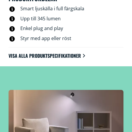
hemma eller inte. WiZ GU10-spots ansluts till ditt
Smart ljuskälla i full färgskala
befintliga Wi-Fi. Du behöver ingen extra maskinvara,
nya nätverksinställningar eller installationer.
Upp till 345 lumen
Enkel plug and play
Styr med app eller röst
VISA ALLA PRODUKTSPECIFIKATIONER