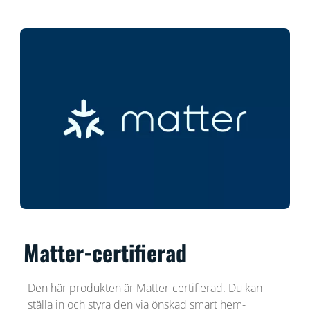
Matter-certifierad
Den här produkten är Matter-certifierad. Du kan
ställa in och styra den via önskad smart hem-