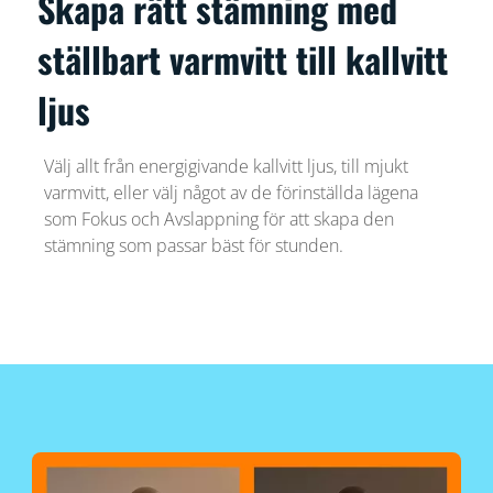
Skapa rätt stämning med
ställbart varmvitt till kallvitt
ljus
Välj allt från energigivande kallvitt ljus, till mjukt
varmvitt, eller välj något av de förinställda lägena
som Fokus och Avslappning för att skapa den
stämning som passar bäst för stunden.