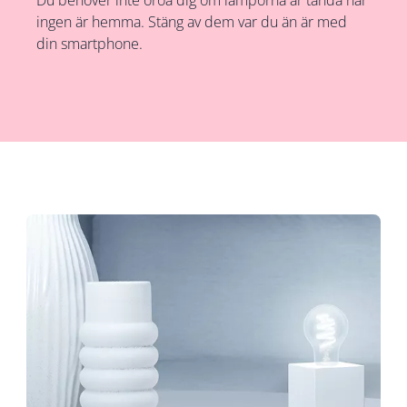
Du behöver inte oroa dig om lamporna är tända när
ingen är hemma. Stäng av dem var du än är med
din smartphone.