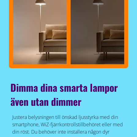
Dimma dina smarta lampor
även utan dimmer
Justera belysningen till önskad ljusstyrka med din
smartphone, WiZ-fjärrkontrollstillbehöret eller med
din röst. Du behöver inte installera någon dyr