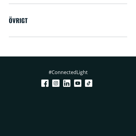
ÖVRIGT
#ConnectedLight