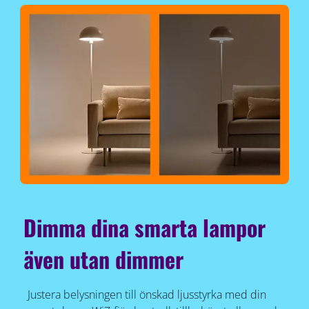
Dimma dina smarta lampor
även utan dimmer
Justera belysningen till önskad ljusstyrka med din