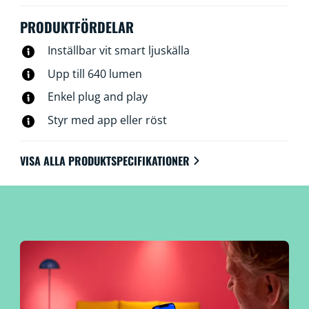
ansluter till din befintliga Wi-Fi-router, ingen ytterligare
enhet behövs.
PRODUKTFÖRDELAR
Inställbar vit smart ljuskälla
Upp till 640 lumen
Enkel plug and play
Styr med app eller röst
VISA ALLA PRODUKTSPECIFIKATIONER