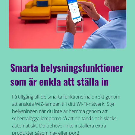
Smarta belysningsfunktioner
som är enkla att ställa in
Få tillgång till de smarta funktionerna direkt genom
att ansluta WiZ-lampan till ditt Wi-Fi-nätverk. Styr
belysningen när du inte är hemma genom att
schemalägga lamporna så att de tänds och släcks
automatiskt. Du behöver inte installera extra
produkter såsom nav eller port!