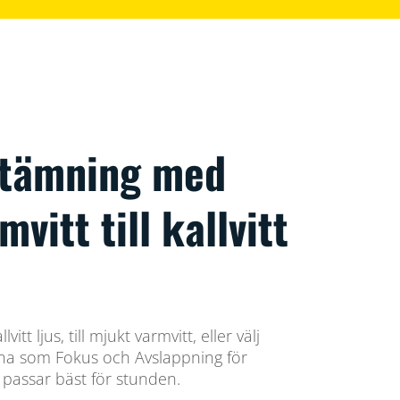
stämning med
mvitt till kallvitt
vitt ljus, till mjukt varmvitt, eller välj
gena som Fokus och Avslappning för
passar bäst för stunden.