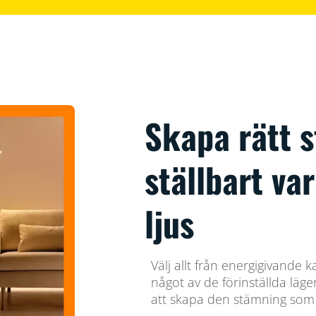
Skapa rätt 
ställbart var
ljus
Välj allt från energigivande kall
något av de förinställda lä
att skapa den stämning som 