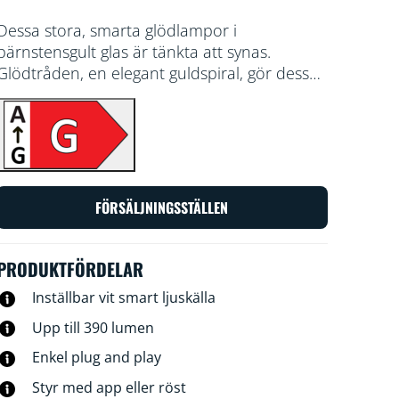
Dessa stora, smarta glödlampor i
bärnstensgult glas är tänkta att synas.
Glödtråden, en elegant guldspiral, gör dessa
unikt päronformade lampor förtjusande att
titta på även när de inte lyser. Välj bland
hundratals nyanser av vitt ljus från mysigt till
svalt, eller schemalägg för automatisk
anpassning till dina ständigt föränderliga
behov och sinnesstämningar. Allt kan styras
FÖRSÄLJNINGSSTÄLLEN
via Wi-Fi med WiZ-appen, WiZ-fjärrkontrollen
eller rösten.
PRODUKTFÖRDELAR
Inställbar vit smart ljuskälla
Upp till 390 lumen
Enkel plug and play
Styr med app eller röst