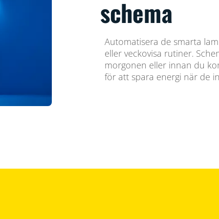
schema
Automatisera de smarta lampo
eller veckovisa rutiner. Sch
morgonen eller innan du ko
för att spara energi när de 