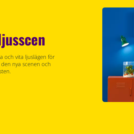
ljusscen
 och vita ljuslägen för
ara den nya scenen och
sten.