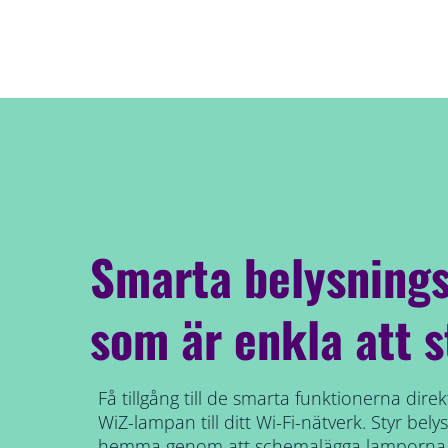
Smarta belysnings
som är enkla att s
Få tillgång till de smarta funktionerna dir
WiZ-lampan till ditt Wi-Fi-nätverk. Styr bel
hemma genom att schemalägga lamporna s