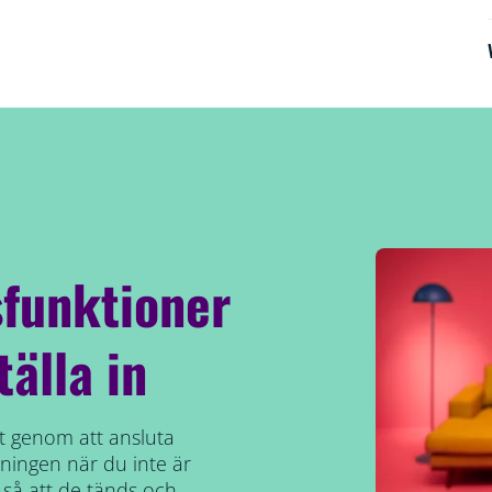
funktioner
tälla in
ekt genom att ansluta
ysningen när du inte är
å att de tänds och