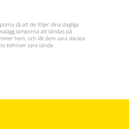
rna så att de följer dina dagliga
emalägg lamporna att tändas på
mmer hem, och låt dem vara släckta
inte behöver vara tända.