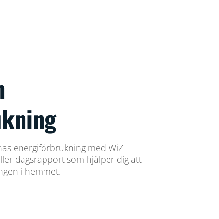
n
ukning
nas energiförbrukning med WiZ-
ller dagsrapport som hjälper dig att
ingen i hemmet.