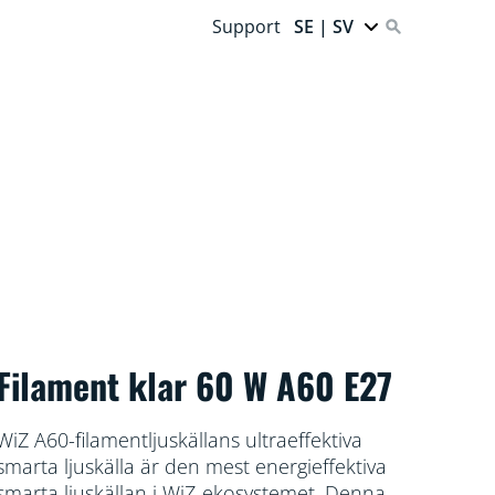
Support
SE | SV
Filament klar 60 W A60 E27
WiZ A60-filamentljuskällans ultraeffektiva
smarta ljuskälla är den mest energieffektiva
smarta ljuskällan i WiZ-ekosystemet. Denna