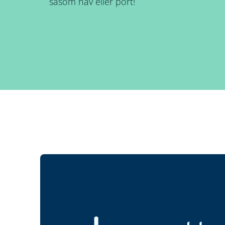
såsom nav eller port!