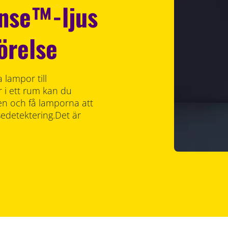
ense™-ljus
örelse
lampor till
 i ett rum kan du
en och få lamporna att
edetektering.Det är