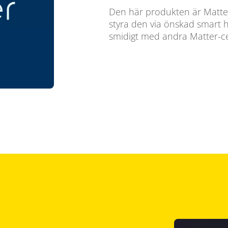
Den här produkten är Matter-
styra den via önskad smart 
smidigt med andra Matter-ce