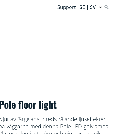
Support
SE | SV
Pole floor light
Njut av färgglada, bredstrålande ljuseffekter
på väggarna med denna Pole LED-golvlampa.
Placera den i ett hörn och njut av en unik