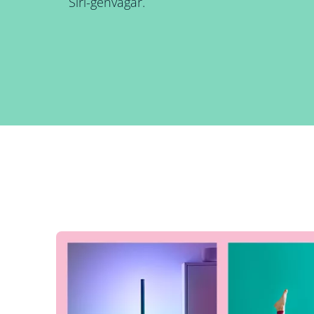
Siri-genvägar.