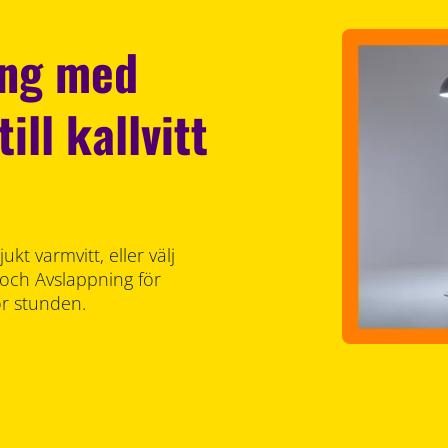
ing med
ill kallvitt
mjukt varmvitt, eller välj
 och Avslappning för
ör stunden.