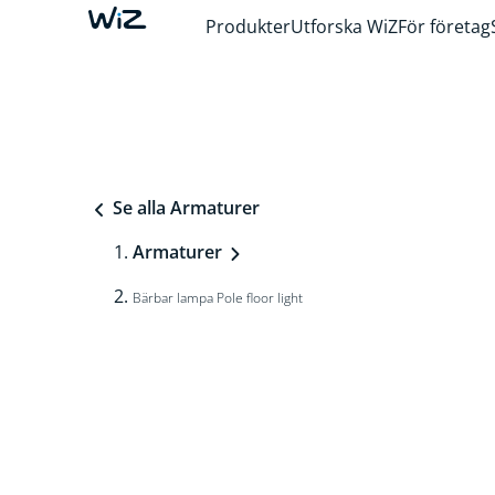
Produkter
Utforska WiZ
För företag
Se alla Armaturer
Armaturer
Bärbar lampa Pole floor light