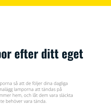
por efter ditt eget
rna så att de följer dina dagliga
emalägg lamporna att tändas på
mmer hem, och låt dem vara släckta
inte behöver vara tända.