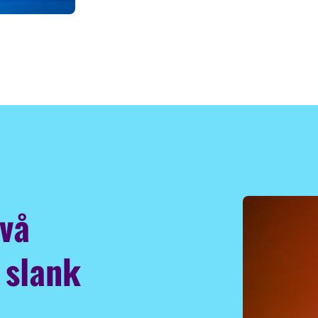
två
 slank