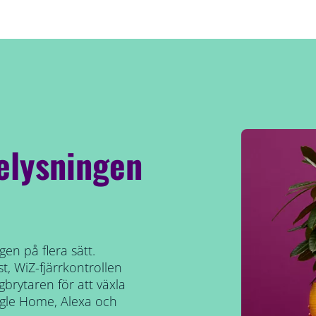
elysningen
en på flera sätt.
, WiZ-fjärrkontrollen
brytaren för att växla
ogle Home, Alexa och