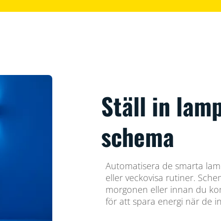
Ställ in lam
schema
Automatisera de smarta lampo
eller veckovisa rutiner. Sch
morgonen eller innan du ko
för att spara energi när de 