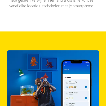
hebt gelaten, terwijl er niemand thuis is. Je kunt ze
vanaf elke locatie uitschakelen met je smartphone.