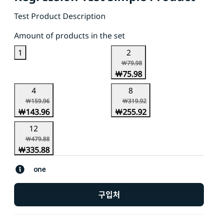
Test Product Description
Amount of products in the set
1
2
￦79.98
￦75.98
4
8
￦159.96
￦319.92
￦143.96
￦255.92
12
￦479.88
￦335.88
one
구입처