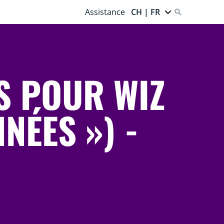
Assistance
CH | FR
S POUR WIZ
NÉES ») -