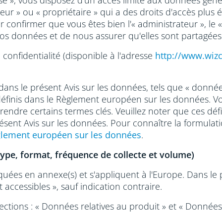
orisé », vous disposez d'un accès limité aux données gén
eur » ou « propriétaire » qui a des droits d'accès plus 
nfirmer que vous êtes bien l'« administrateur », le « pr
os données et de nous assurer qu'elles sont partagée
confidentialité (disponible à l'adresse
http://www.wiz
ns le présent Avis sur les données, tels que « donnée
t définis dans le Règlement européen sur les données. Vo
ndre certains termes clés. Veuillez noter que ces défin
ent Avis sur les données. Pour connaître la formulati
lement européen sur les données
.
type, format, fréquence de collecte et volume)
quées en annexe(s) et s'appliquent à l'Europe. Dans le 
accessibles », sauf indication contraire.
ions : « Données relatives au produit » et « Données 