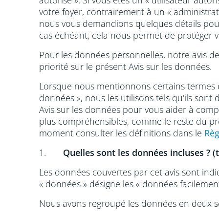
autorisé ». Si vous êtes un « utilisateur aut
votre foyer, contrairement à un « administrat
nous vous demandions quelques détails pour co
cas échéant, cela nous permet de protéger v
Pour les données personnelles, notre avis de 
priorité sur le présent Avis sur les données.
Lorsque nous mentionnons certains termes da
données », nous les utilisons tels qu'ils son
Avis sur les données pour vous aider à compre
plus compréhensibles, comme le reste du prés
moment consulter les définitions dans le
Règ
1.
Quelles sont les données incluses ? (
Les données couvertes par cet avis sont indi
« données » désigne les « données facilement 
Nous avons regroupé les données en deux sect