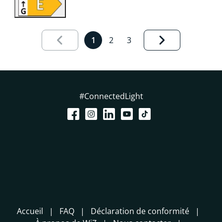
Results page 1 out of 3 loaded
1
2
3
#ConnectedLight
Accueil
FAQ
Déclaration de conformité