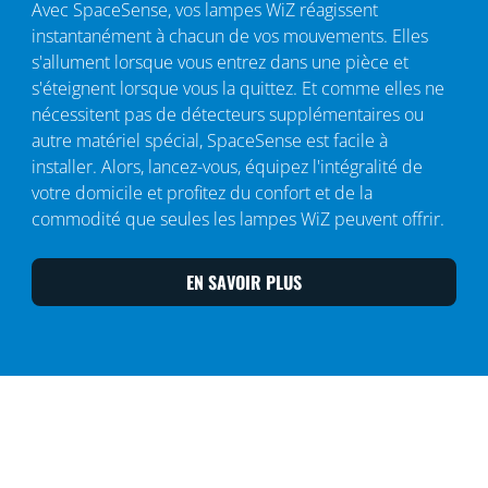
Avec SpaceSense, vos lampes WiZ réagissent
instantanément à chacun de vos mouvements. Elles
s'allument lorsque vous entrez dans une pièce et
s'éteignent lorsque vous la quittez. Et comme elles ne
nécessitent pas de détecteurs supplémentaires ou
autre matériel spécial, SpaceSense est facile à
installer. Alors, lancez-vous, équipez l'intégralité de
votre domicile et profitez du confort et de la
commodité que seules les lampes WiZ peuvent offrir.
EN SAVOIR PLUS