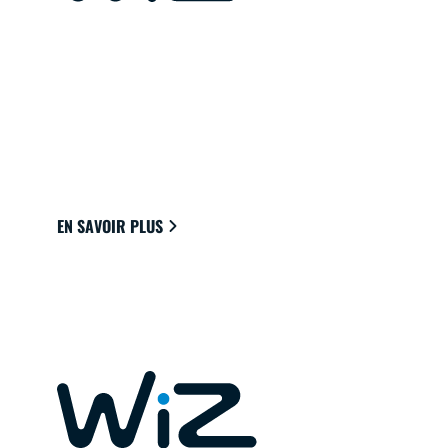
LAMPES CONNECTÉES POUR
VOTRE MAISON
Des lampes qui se connectent facilement au
cloud en Wi-Fi pour offrir la meilleure
ambiance de vie.
EN SAVOIR PLUS