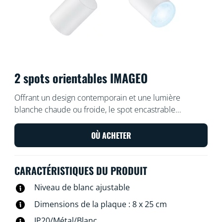
2 spots orientables IMAGEO
Offrant un design contemporain et une lumière
blanche chaude ou froide, le spot encastrable
intelligent WiZ Imageo blanc dispose de deux spots
réglables pour éclairer votre espace avec une lumière
OÙ ACHETER
intelligente. Utilisez votre système Wi-Fi actuel pour le
contrôler depuis l'application WiZ ou avec votre voix.
CARACTÉRISTIQUES DU PRODUIT
Niveau de blanc ajustable
Dimensions de la plaque : 8 x 25 cm
IP20/Métal/Blanc