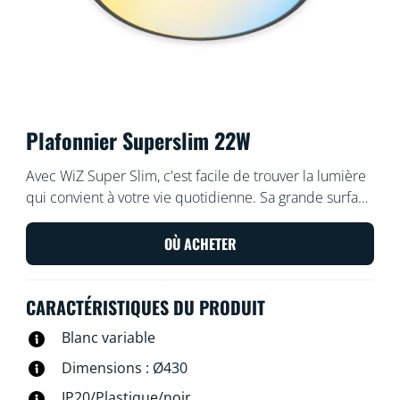
Plafonnier Superslim 22W
Avec WiZ Super Slim, c'est facile de trouver la lumière
qui convient à votre vie quotidienne. Sa grande surface
lumineuse circulaire inonde votre pièce d'une lumière
bleue froide qui favorise la vigilance et la
OÙ ACHETER
concentration, et s'atténue en une couleur douce et
chaude pour vous aider à vous détendre.
CARACTÉRISTIQUES DU PRODUIT
Blanc variable
Dimensions : Ø430
IP20/Plastique/noir