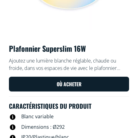
Plafonnier Superslim 16W
Ajoutez une lumière blanche réglable, chaude ou
froide, dans vos espaces de vie avec le plafonnier
connecté WiZ Super Slim. Utilisez l'application WiZ ou
votre voix pour varier l'intensité lumineuse ou
OÙ ACHETER
appliquer des modes d'éclairage prédéfinis sur les
installations Wi-Fi.
CARACTÉRISTIQUES DU PRODUIT
Blanc variable
Dimensions : Ø292
IP20/Plastique/blanc