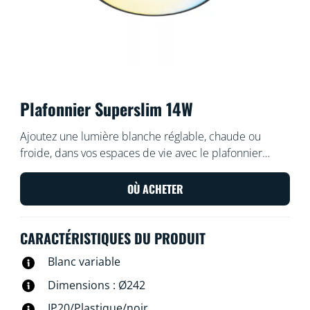
Plafonnier Superslim 14W
Ajoutez une lumière blanche réglable, chaude ou
froide, dans vos espaces de vie avec le plafonnier
connecté WiZ Super Slim. Utilisez l'application WiZ ou
votre voix pour varier l'intensité lumineuse ou
OÙ ACHETER
appliquer des modes d'éclairage prédéfinis sur les
installations Wi-Fi.
CARACTÉRISTIQUES DU PRODUIT
Blanc variable
Dimensions : Ø242
IP20/Plastique/noir