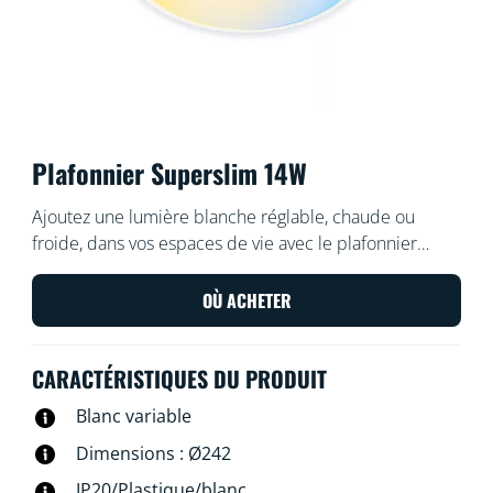
Plafonnier Superslim 14W
Ajoutez une lumière blanche réglable, chaude ou
froide, dans vos espaces de vie avec le plafonnier
connecté WiZ Super Slim. Utilisez l'application WiZ ou
votre voix pour varier l'intensité lumineuse ou
OÙ ACHETER
appliquer des modes d'éclairage prédéfinis sur les
installations Wi-Fi.
CARACTÉRISTIQUES DU PRODUIT
Blanc variable
Dimensions : Ø242
IP20/Plastique/blanc