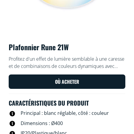
Plafonnier Rune 21W
Profitez d'un effet de lumière semblable à une caresse
et de combinaisons de couleurs dynamiques avec
l'éclairage dual zone du plafonnier à LED Rune. Créez
des scènes personnalisées en utilisant sa zone centrale
OÙ ACHETER
pour diffuser une lumière d'ambiance allant du blanc
froid au blanc chaud, et son anneau de lumière
CARACTÉRISTIQUES DU PRODUIT
multicolore, pour une surprise agréable à chaque fois.
Principal : blanc réglable, côté : couleur
Dimensions : Ø400
IP20/Plastique/blanc