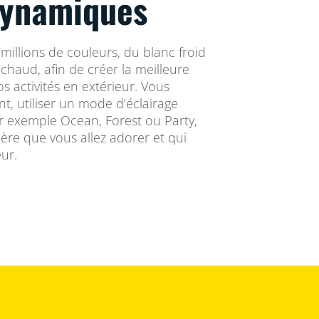
dynamiques
millions de couleurs, du blanc froid
chaud, afin de créer la meilleure
 activités en extérieur. Vous
t, utiliser un mode d’éclairage
 exemple Ocean, Forest ou Party,
ère que vous allez adorer et qui
ur.