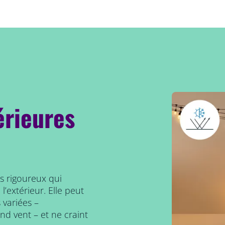
érieures
ts rigoureux qui
’extérieur. Elle peut
 variées –
and vent – et ne craint