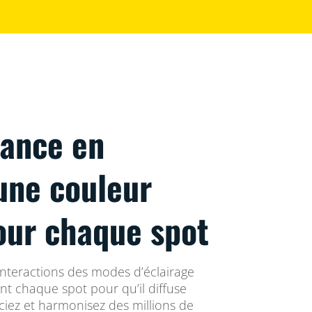
iance en
une couleur
our chaque spot
interactions des modes d’éclairage
nt chaque spot pour qu’il diffuse
ciez et harmonisez des millions de