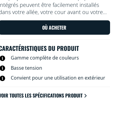
intégrés peuvent être facilement installés
dans votre allée, votre cour avant ou votre
cour arrière, pour créer des lignes de
lumières vives et dynamiques. Vous pouvez
OÙ ACHETER
contrôler les lumières à l’aide de votre
système Wi-Fi existant et elles sont toutes
CARACTÉRISTIQUES DU PRODUIT
étanches. Vous pouvez aligner jusqu'à
cinq spots pour améliorer votre expérience
Gamme complète de couleurs
de stationnement, de marche et de détente.
Basse tension
Convient pour une utilisation en extérieur
VOIR TOUTES LES SPÉCIFICATIONS PRODUIT