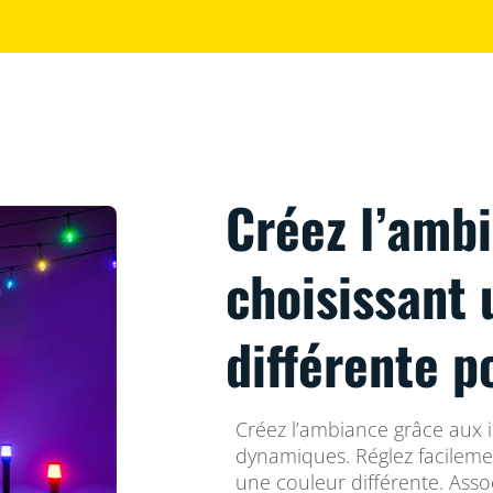
Créez l’amb
choisissant 
différente p
Créez l’ambiance grâce aux 
dynamiques. Réglez facileme
une couleur différente. Asso