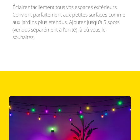
Éclairez facilement tous vos espaces extérieurs.
Convient parfaitement aux petites surfaces comme
aux jardins plus étendus. Ajoutez jusqu’à 5 spots
(vendus séparément à l’unité) là où vous le
souhaitez.