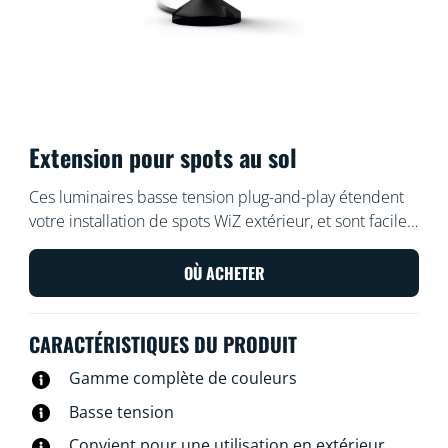
Extension pour spots au sol
Ces luminaires basse tension plug-and-play étendent
votre installation de spots WiZ extérieur, et sont faciles
et sûrs à installer. Disposez-les ou réorganisez-les à
votre goût, sans câblage supplémentaire. Utilisez votre
OÙ ACHETER
réseau Wi-Fi existant pour contrôler les lumières avec
la voix ou via l’application WiZ.
CARACTÉRISTIQUES DU PRODUIT
Gamme complète de couleurs
Basse tension
Convient pour une utilisation en extérieur