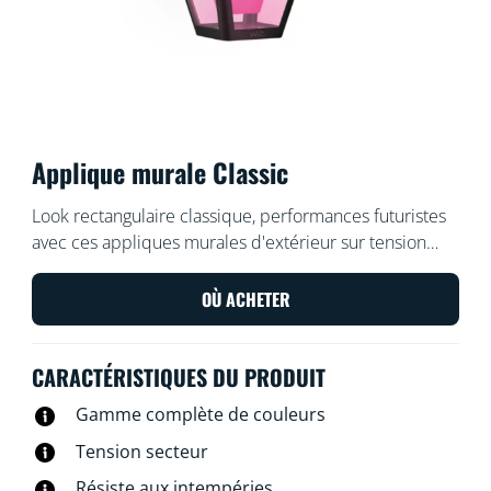
Applique murale Classic
Look rectangulaire classique, performances futuristes
avec ces appliques murales d'extérieur sur tension
secteur résistantes aux intempéries. Éclairez votre
jardin avant ou arrière, votre balcon ou votre porche
OÙ ACHETER
avec 1 000 lumens de belles couleurs dynamiques et
une lumière blanche réglable. Fonctionne avec vos
CARACTÉRISTIQUES DU PRODUIT
lampes et luminaires Wi-Fi et WiZ existants.
Gamme complète de couleurs
Tension secteur
Résiste aux intempéries