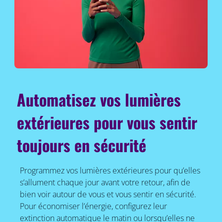
Automatisez vos lumières
extérieures pour vous sentir
toujours en sécurité
Programmez vos lumières extérieures pour qu’elles
s’allument chaque jour avant votre retour, afin de
bien voir autour de vous et vous sentir en sécurité.
Pour économiser l’énergie, configurez leur
extinction automatique le matin ou lorsqu’elles ne