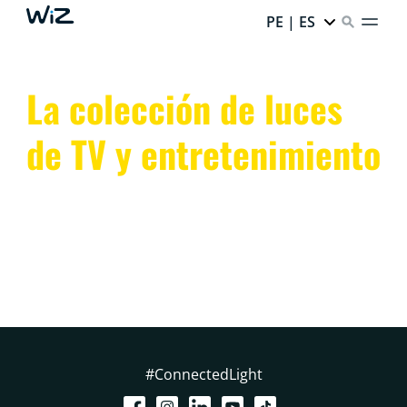
PE | ES
La colección de luces
de TV y entretenimiento
Transforma tu espacio con las luces de TV WiZ y la
iluminación inteligente para entretenimiento.
Sincroniza colores y mejora el ambiente con luces LED
dinámicas controladas por app.
#ConnectedLight