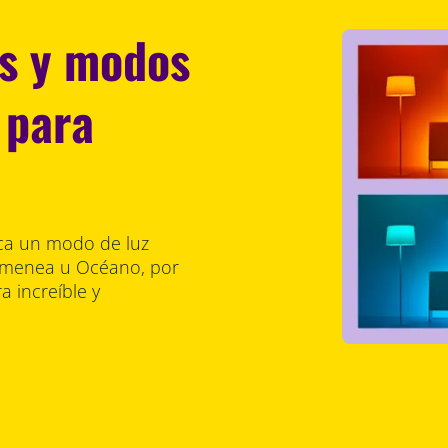
es y modos
 para
lica un modo de luz
himenea u Océano, por
a increíble y