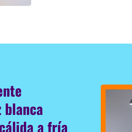
ente
z blanca
cálida a fría