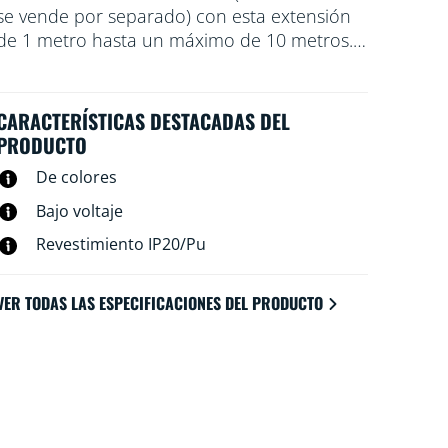
se vende por separado) con esta extensión
de 1 metro hasta un máximo de 10 metros.
Solo pega la tira de luz flexible en cualquier
superficie que desees. Conexión wifi, 16
millones de colores y ajustable desde blanco
CARACTERÍSTICAS DESTACADAS DEL
cálido hasta luz diurna.
PRODUCTO
De colores
Bajo voltaje
Revestimiento IP20/Pu
VER TODAS LAS ESPECIFICACIONES DEL PRODUCTO