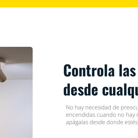
Controla las
desde cualqu
No hay necesidad de preocup
encendidas cuando no hay 
apágalas desde donde estés, 