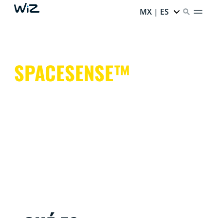
MX | ES
SPACESENSE™
Luces inteligentes que te ayudan a tener las manos
libres para cosas más importantes.
Es sencillo. Es SpaceSense™. Es WiZ.