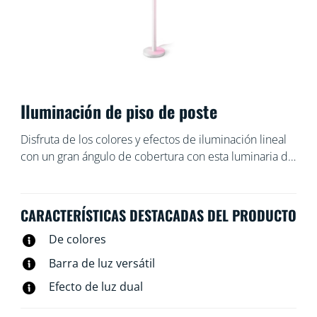
Iluminación de piso de poste
Disfruta de los colores y efectos de iluminación lineal
con un gran ángulo de cobertura con esta luminaria de
piso LED. Con el soporte vertical úsala en los rincones
de tu hogar, creando ambientes gracias a la
iluminación de doble zona que produce una luz suave
CARACTERÍSTICAS DESTACADAS DEL PRODUCTO
y degradada. Sin el soporte, colocado horizontalmente
De colores
debajo de tu sofá o detrás de la televisión, te invita a
relajarte con tu familia.
Barra de luz versátil
Efecto de luz dual