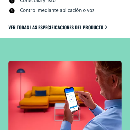
Conéctala y listo
Wi-Fi existente, sin necesidad de otro hardware.
Control mediante aplicación o voz
VER TODAS LAS ESPECIFICACIONES DEL PRODUCTO