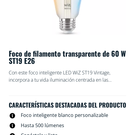
Foco de filamento transparente de 60 W
ST19 E26
Con este foco inteligente LED WiZ ST19 Vintage,
incorpora a tu vida iluminación centrada en las
personas. Si quieres relajarte o concentrarte en algo,
elige entre los distintos tonos de blanco cálido a frío.
Puedes programar las luces para que se enciendan o
CARACTERÍSTICAS DESTACADAS DEL PRODUCTO
se apaguen según tus rutinas diarias o semanales,
Foco inteligente blanco personalizable
controlarlas con tu smartphone o comandos de voz e
incluso puedes tener acceso a tu iluminación cuando
Hasta 500 lúmenes
no estás en casa. Las luces WiZ se conectan a la red